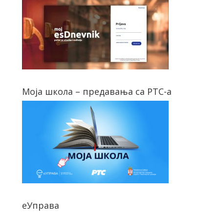
Моја школа – предавања са РТС-а
еУправа