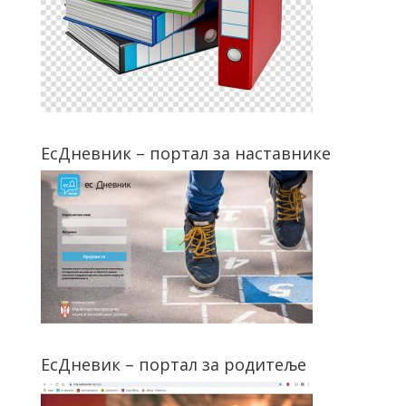
ЕсДневник – портал за наставнике
ЕсДневик – портал за родитеље