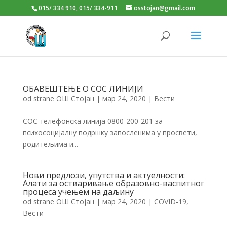
015/ 334 910, 015/ 334-911
osstojan@gmail.com
ОБАВЕШТЕЊЕ О СОС ЛИНИЈИ
od strane
ОШ Стојан
|
мар 24, 2020
|
Вести
СОС телефонска линија 0800-200-201 за
психосоцијалну подршку запосленима у просвети,
родитељима и...
Нови предлози, упутства и актуелности:
Алати за остваривање образовно-васпитног
процеса учењем на даљину
od strane
ОШ Стојан
|
мар 24, 2020
|
COVID-19
,
Вести