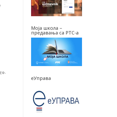
е
Моја школа –
предавања са РТС-а
ЦЕФ-
еУправа