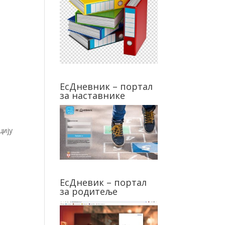
ЕсДневник – портал
за наставнике
цију
ЕсДневик – портал
за родитеље