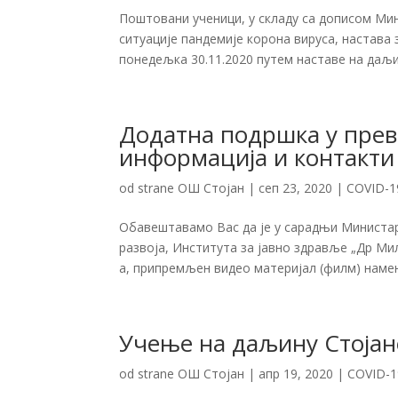
Поштовани ученици, у складу са дописом Мин
ситуације пандемије корона вируса, настава
понедељка 30.11.2020 путем наставе на даљину
Додатна подршка у прев
информација и контакти
od strane
ОШ Стојан
|
сеп 23, 2020
|
COVID-1
Обавештавамо Вас да је у сарадњи Министар
развоја, Института за јавно здравље „Др Ми
а, припремљен видео материјал (филм) намењ
Учење на даљину Стоја
od strane
ОШ Стојан
|
апр 19, 2020
|
COVID-1