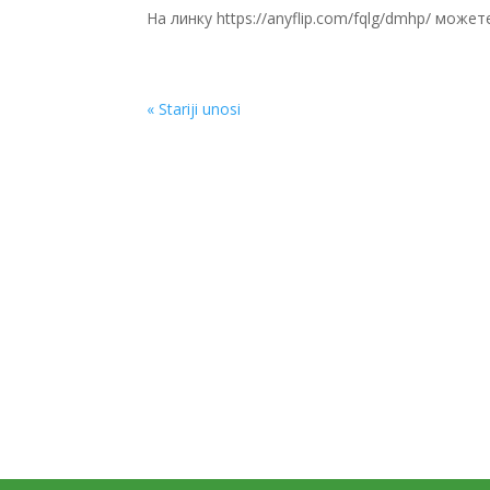
На линку https://anyflip.com/fqlg/dmhp/ може
« Stariji unosi