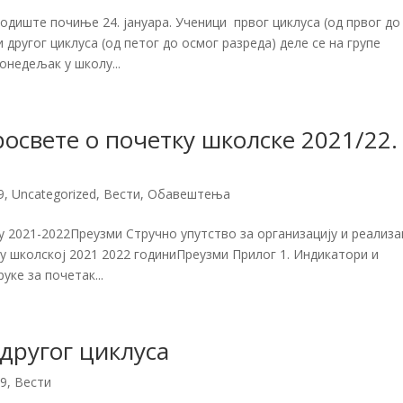
диште почиње 24. јануара. Ученици првог циклуса (од првог до
и другог циклуса (од петог до осмог разреда) деле се на групе
онедељак у школу...
освете о почетку школске 2021/22.
9
,
Uncategorized
,
Вести
,
Обавештења
 2021-2022Преузми Стручно упутство за организацију и реализа
у школској 2021 2022 годиниПреузми Прилог 1. Индикатори и
ке за почетак...
другог циклуса
19
,
Вести