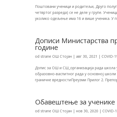
Поштовани ученици и родитељи, Друго полуго
четвртог разреда) се не деле у групе. Учениц
уколико одељење има 16 и више ученика. У п
Дописи Министарства пр
године
od strane
ОШ Стојан
|
авг 30, 2021
|
COVID-1
Допис за ОШ и СШ_организација рада школа у
образовно-васпитног рада у основној школи 
граничне вредностиПреузми Прилог 2. Препору
Обавештење за ученике 
od strane
ОШ Стојан
|
нов 30, 2020
|
COVID-