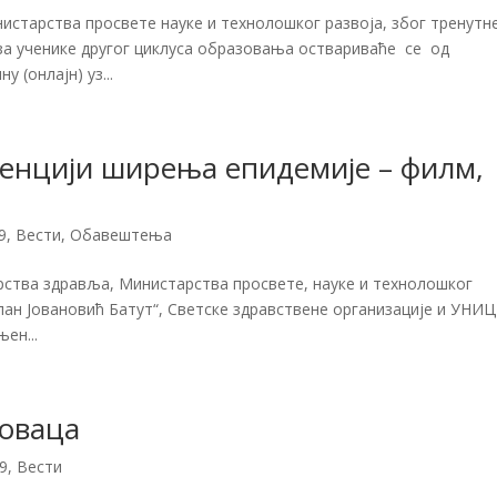
истарства просвете науке и технолошког развоја, због тренутн
 за ученике другог циклуса образовања оствариваће се од
 (онлајн) уз...
енцији ширења епидемије – филм,
9
,
Вести
,
Обавештења
ства здравља, Министарства просвете, науке и технолошког
лан Јовановић Батут“, Светске здравствене организације и УНИ
ен...
новаца
9
,
Вести