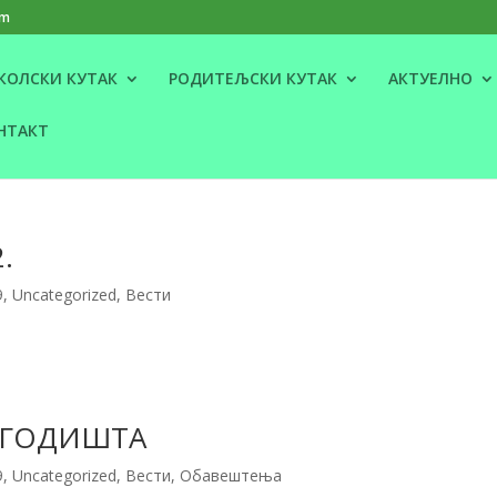
om
КОЛСКИ КУТАК
РОДИТЕЉСКИ КУТАК
АКТУЕЛНО
НТАКТ
.
9
,
Uncategorized
,
Вести
УГОДИШТА
9
,
Uncategorized
,
Вести
,
Обавештења