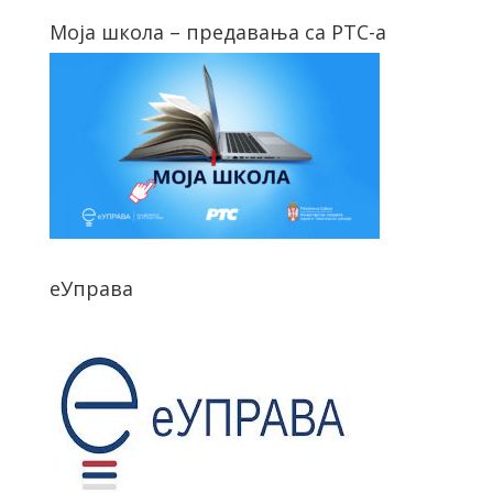
Моја школа – предавања са РТС-а
еУправа