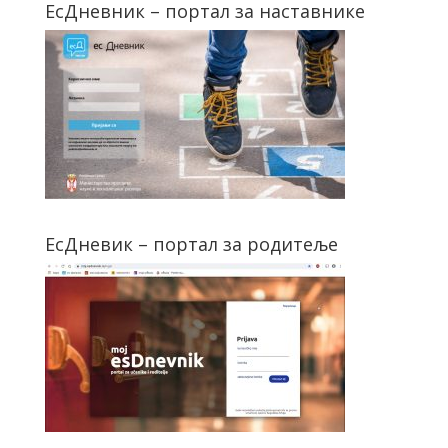
ЕсДневник – портал за наставнике
ЕсДневик – портал за родитеље