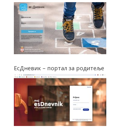
ЕсДневик – портал за родитеље