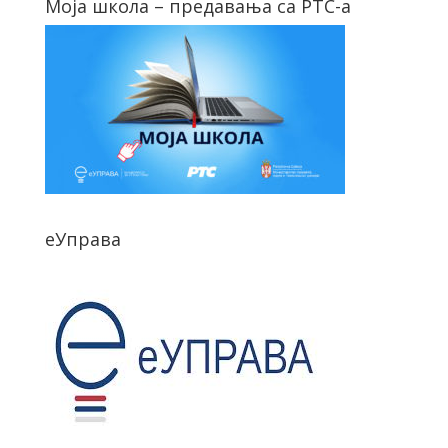
Моја школа – предавања са РТС-а
еУправа