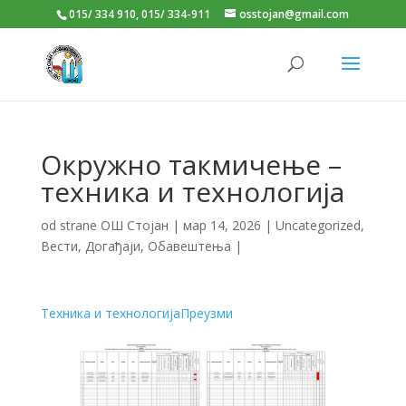
015/ 334 910, 015/ 334-911
osstojan@gmail.com
Окружно такмичење –
техника и технологија
od strane
ОШ Стојан
|
мар 14, 2026
|
Uncategorized
,
Вести
,
Догађаји
,
Обавештења
|
Техника и технологија
Преузми