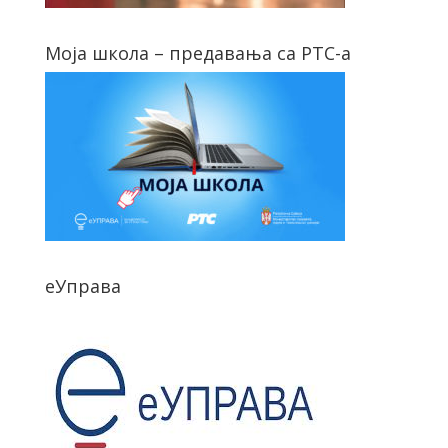
Моја школа – предавања са РТС-а
еУправа