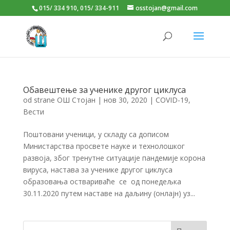
015/ 334 910, 015/ 334-911
osstojan@gmail.com
Обавештење за ученике другог циклуса
od strane
ОШ Стојан
|
нов 30, 2020
|
COVID-19
,
Вести
Поштовани ученици, у складу са дописом
Министарства просвете науке и технолошког
развоја, због тренутне ситуације пандемије корона
вируса, настава за ученике другог циклуса
образовања оствариваће се од понедељка
30.11.2020 путем наставе на даљину (онлајн) уз...