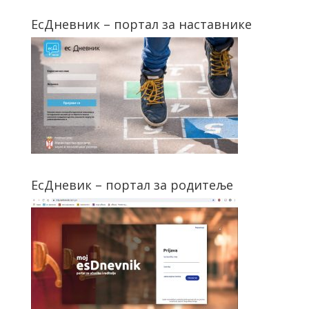
ЕсДневник – портал за наставнике
ЕсДневик – портал за родитеље