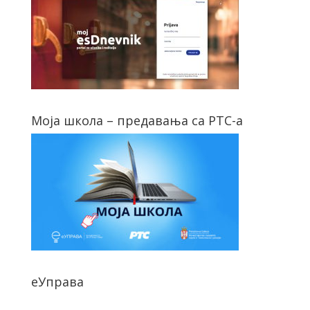
Моја школа – предавања са РТС-а
еУправа