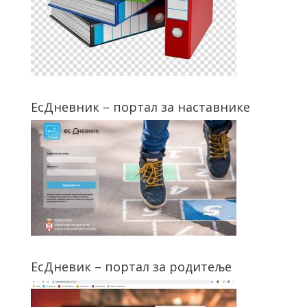
ЕсДневник – портал за наставнике
ЕсДневик – портал за родитеље