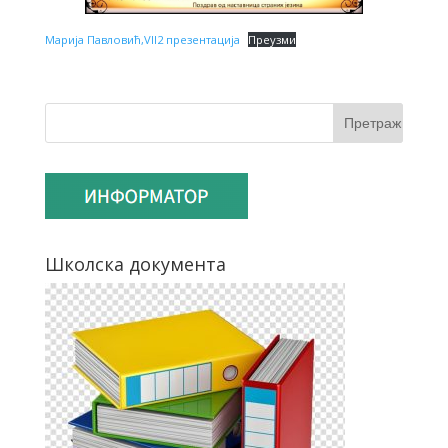
Марија Павловић,VII2 презентација
Преузми
Школска документа