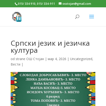
015/ 334 910, 015/ 334-911
osstojan@gmail.com
Српски језик и језичка
култура
od strane
ОШ Стојан
|
мар 4, 2026
|
Uncategorized
,
Вести
|