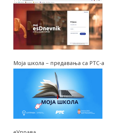
Моја школа – предавања са РТС-а
еУправа