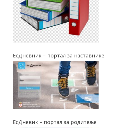
ЕсДневник – портал за наставнике
ЕсДневик – портал за родитеље