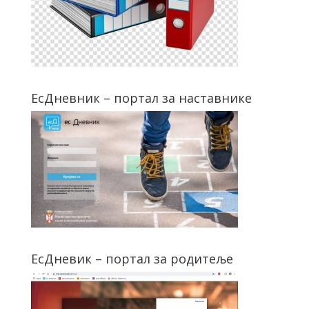
ЕсДневник – портал за наставнике
ЕсДневик – портал за родитеље