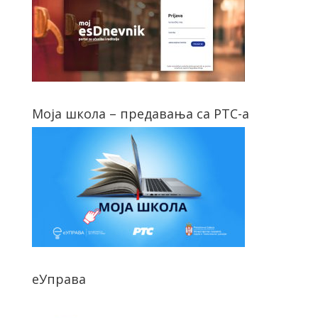
Моја школа – предавања са РТС-а
еУправа