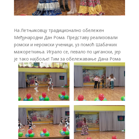
На Летњиковцу традиционално обележен
Међународни Дан Рома. Представу реализовали
ромски и неромски ученици, уз помоћ Шабачких
мажореткиња. Играло се, певало по цигански, јер
је тако најбоље! Тим за обележавање Дана Рома