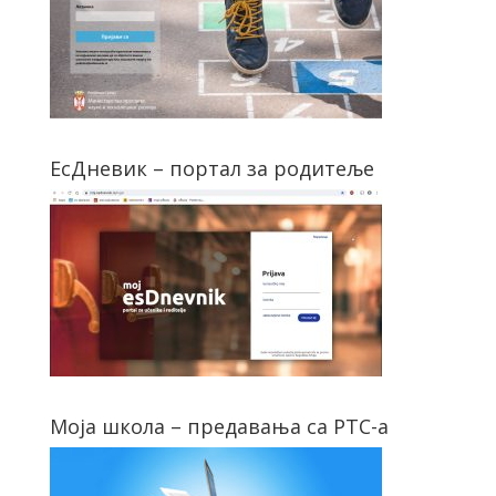
ЕсДневик – портал за родитеље
Моја школа – предавања са РТС-а