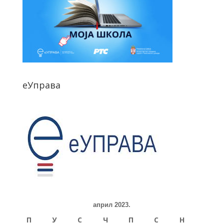
еУправа
април 2023.
П
У
С
Ч
П
С
Н