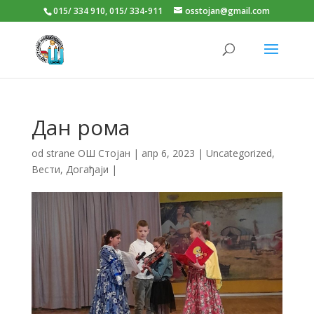
015/ 334 910, 015/ 334-911
osstojan@gmail.com
Дан рома
od strane
ОШ Стојан
|
апр 6, 2023
|
Uncategorized
,
Вести
,
Догађаји
|