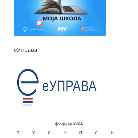
еУправа
фебруар 2023.
П
У
С
Ч
П
С
Н