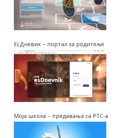
ЕсДневик – портал за родитеље
Моја школа – предавања са РТС-а