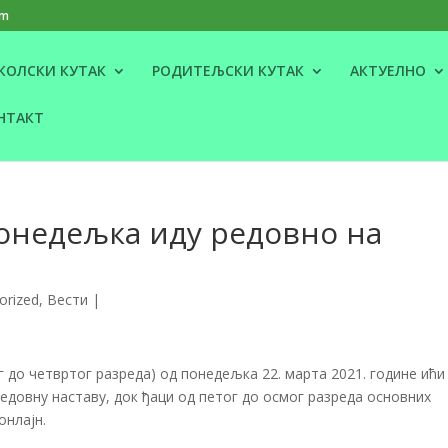
om
КОЛСКИ КУТАК
РОДИТЕЉСКИ КУТАК
АКТУЕЛНО
НТАКТ
онедељка иду редовно на
orized
,
Вести
|
 до четвртог разреда) од понедељка 22. марта 2021. године ићи 
 редовну наставу, док ђаци од петог до осмог разреда основних
онлајн.