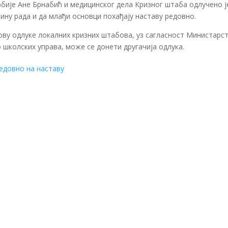
бије Ане Брнабић и медицинског дела Кризног штаба одлучено ј
ину рада и да млађи основци похађају наставу редовно.
нову одлуке локалних кризних штабова, уз сагласност Министарс
 школских управа, може се донети другачија одлука.
едовно на наставу