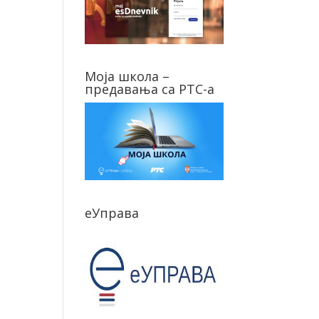
Моја школа –
предавања са РТС-а
еУправа