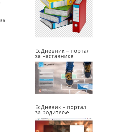
е
тва
ЕсДневник – портал
за наставнике
ЕсДневик – портал
за родитеље