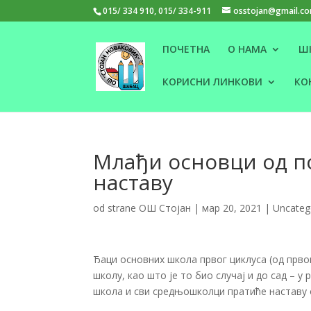
015/ 334 910, 015/ 334-911
osstojan@gmail.c
ПОЧЕТНА
О НАМА
Ш
КОРИСНИ ЛИНКОВИ
КО
Млађи основци од п
наставу
od strane
ОШ Стојан
|
мар 20, 2021
|
Uncateg
Ђаци основних школа првог циклуса (од првог
школу, као што је то био случај и до сад – у
школа и сви средњошколци пратиће наставу 