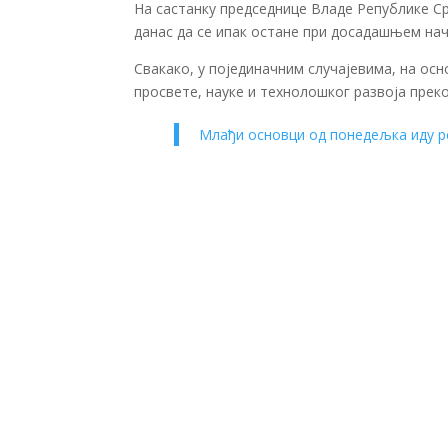
На састанку председнице Владе Републике Ср
данас да се ипак остане при досадашњем нач
Свакако, у појединачним случајевима, на ос
просвете, науке и технолошког развоја преко
Млађи основци од понедељка иду р