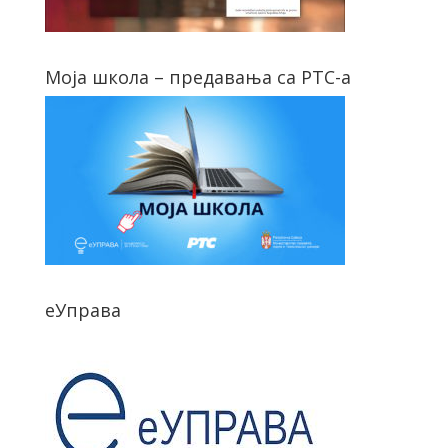
Моја школа – предавања са РТС-а
еУправа