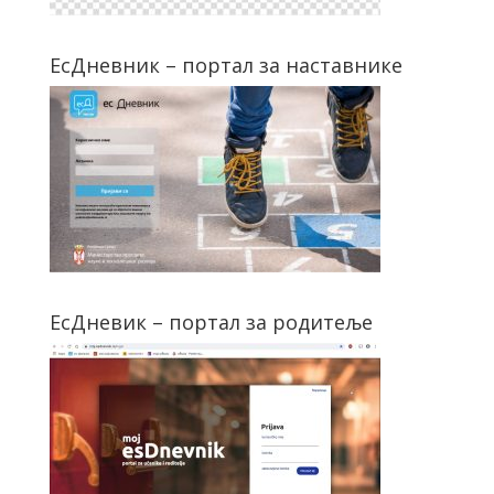
ЕсДневник – портал за наставнике
ЕсДневик – портал за родитеље