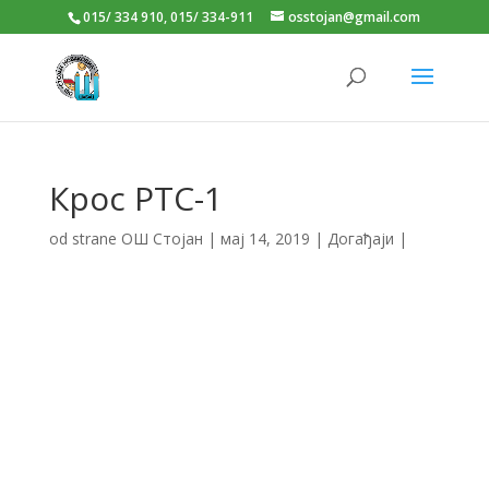
015/ 334 910, 015/ 334-911
osstojan@gmail.com
Крос РТС-1
od strane
ОШ Стојан
|
мај 14, 2019
|
Догађаји
|