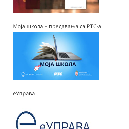
Моја школа – предавања са РТС-а
еУправа