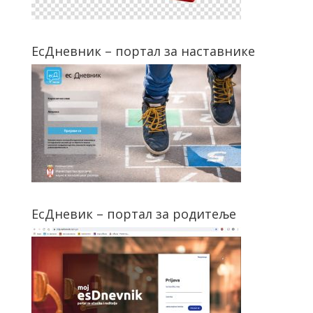
ЕсДневник – портал за наставнике
ЕсДневик – портал за родитеље