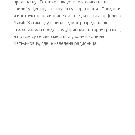
предавању „Технике енкаустике и сликање на
свили“ у Центру за стручно усавршавање. Предавач
и инструктор радионице била је дипл. сликар Јелена
Лукић. Затим су ученици седмог разреда наше
школе извели представу „Принцеза на зрну грашка“,
а потом су се сви сместили у холу школе на
Летњиковцу, где је изведена радионица.