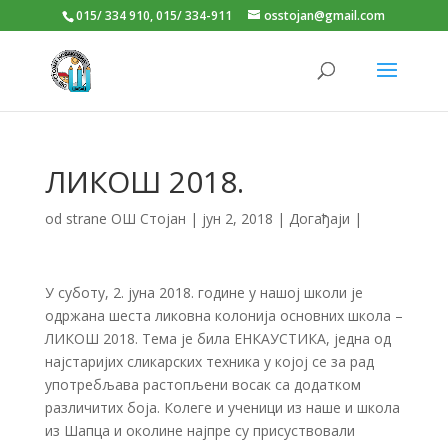
015/ 334 910, 015/ 334-911
osstojan@gmail.com
ЛИКОШ 2018.
od strane
ОШ Стојан
|
јун 2, 2018
|
Догађаји
|
У суботу, 2. јуна 2018. године у нашој школи је
одржана шеста ликовна колонија основних школа –
ЛИКОШ 2018. Тема је била ЕНКАУСТИКА, једна од
најстаријих сликарских техника у којој се за рад
употребљава растопљени восак са додатком
различитих боја. Колеге и ученици из наше и школа
из Шапца и околине најпре су присуствовали