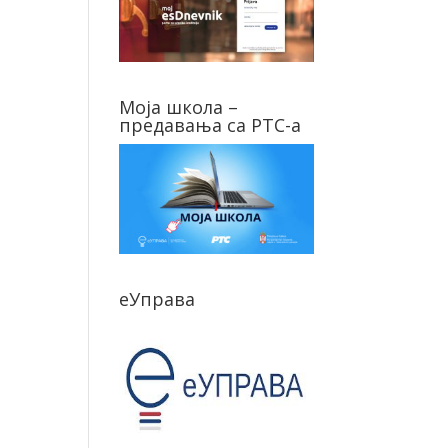
Моја школа –
предавања са РТС-а
еУправа