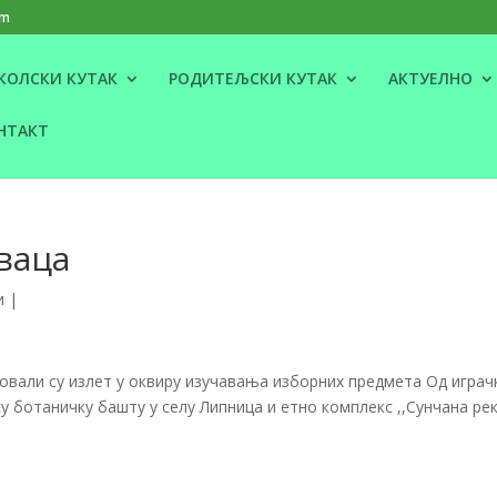
om
КОЛСКИ КУТАК
РОДИТЕЉСКИ КУТАК
АКТУЕЛНО
НТАКТ
ваца
и
|
овали су излет у оквиру изучавања изборних предмета Од играч
у ботаничку башту у селу Липница и етно комплекс ,,Сунчана рек