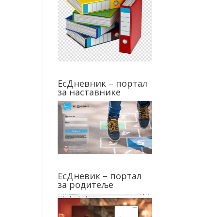
ЕсДневник – портал
за наставнике
ЕсДневик – портал
за родитеље