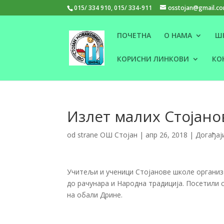
015/ 334 910, 015/ 334-911
osstojan@gmail.c
ПОЧЕТНА
О НАМА
Ш
КОРИСНИ ЛИНКОВИ
КО
Излет малих Стојано
od strane
ОШ Стојан
|
апр 26, 2018
|
Догађај
Учитељи и ученици Стојанове школе организ
до рачунара и Народна традиција. Посетили с
на обали Дрине.