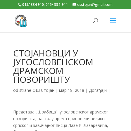
015/ 334 910, 015/ 334-911
osstojan@gmail.com
СТОЈАНОВЦИ У
ЈУГОСЛОВЕНСКОМ
ДРАМСКОМ
ПОЗОРИШТУ
od strane
ОШ Стојан
|
мар 18, 2018
|
Догађаји
|
Представа „Швабица“ Југословенског драмског
позоришта, насталу према приповеци великог
српског и завичајног писца Лазе К. Лазаревића,