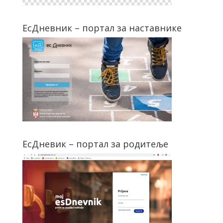
ЕсДневник – портал за наставнике
ЕсДневик – портал за родитеље