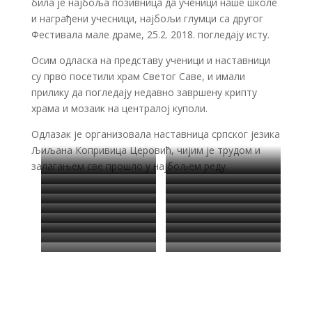
била је најбоља позивница да ученици наше школе
и награђени учесници, најбољи глумци са другог
Фестивала мале драме, 25.2. 2018. погледају исту.
Осим одласка на представу ученици и наставници
су прво посетили храм Светог Саве, и имали
прилику да погледају недавно завршену крипту
храма и мозаик на централој куполи.
Одлазак је организовала наставница српског језика
Љиљана Копривица Церовић, чијим је трудом и
залагањем све прошло у најбољем реду.
OLYMPUS DIGITAL CAMERA
OLYMPUS DIGITAL CAMERA
OLYMPUS DIGITAL CAMERA
OLYMPUS DIGITAL CAMERA
OLYMPUS DIGITAL CAMERA
OLYMPUS DIGITAL CAMERA
OLYMPUS DIGITAL CAMERA
OLYMPUS DIGITAL CAMERA
OLYMPUS DIGITAL CAMERA
OLYMPUS DIGITAL CAMERA
OLYMPUS DIGITAL CAMERA
OLYMPUS DIGITAL CAMERA
OLYMPUS DIGITAL CAMERA
OLYMPUS DIGITAL CAMERA
OLYMPUS DIGITAL CAMERA
OLYMPUS DIGITAL CAMERA
OLYMPUS DIGITAL CAMERA
OLYMPUS DIGITAL CAMERA