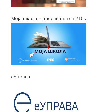
Моја школа – предавања са РТС-а
еУправа