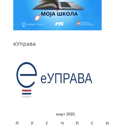
еУправа
март 2020.
П
У
С
Ч
П
С
Н