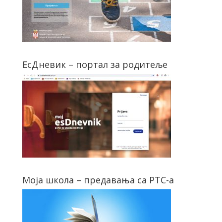
ЕсДневик – портал за родитеље
Моја школа – предавања са РТС-а