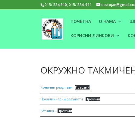
015/ 334 910, 015/ 334-911
osstojan@gmail.c
ПОЧЕТНА
О НАМА
Ш
КОРИСНИ ЛИНКОВИ
КО
ОКРУЖНО ТАКМИЧЕЊ
Коначни резултати
Преузми
Прелиминарни резултати
Преузми
Сатница
Преузми