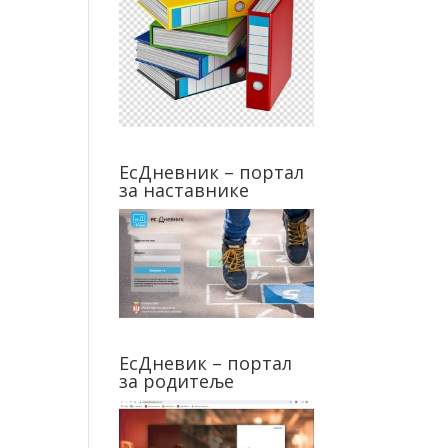
ЕсДневник – портал
за наставнике
ЕсДневик – портал
за родитеље