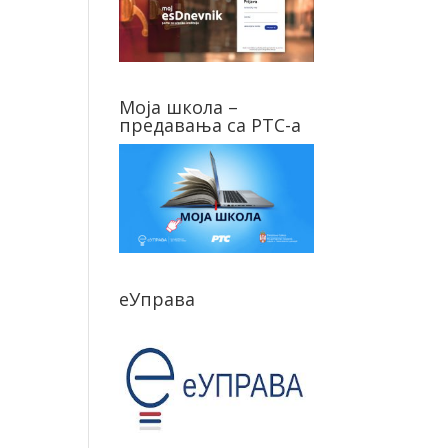
Моја школа –
предавања са РТС-а
еУправа