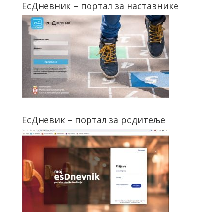
ЕсДневник – портал за наставнике
ЕсДневик – портал за родитеље