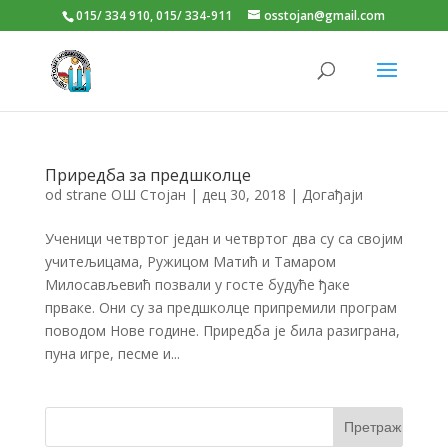
015/ 334 910, 015/ 334-911
osstojan@gmail.com
Приредба за предшколце
od strane
ОШ Стојан
|
дец 30, 2018
|
Догађаји
Ученици четвртог један и четвртог два су са својим
учитељицама, Ружицом Матић и Тамаром
Милосављевић позвали у госте будуће ђаке
прваке. Они су за предшколце припремили програм
поводом Нове године. Приредба је била разиграна,
пуна игре, песме и...