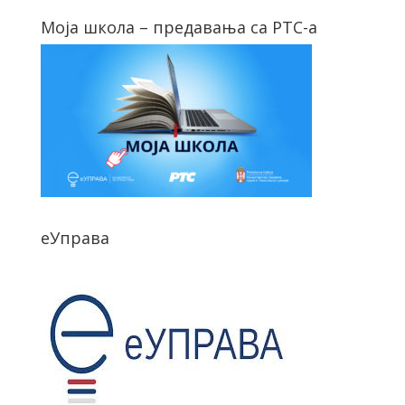
Моја школа – предавања са РТС-а
еУправа