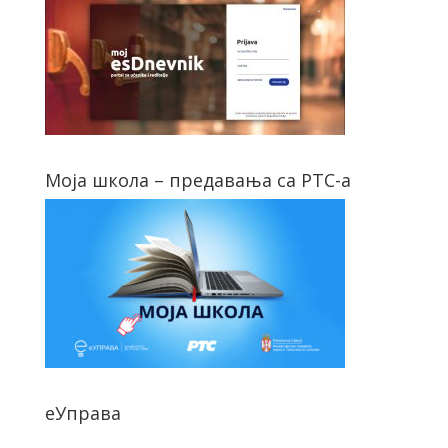
Моја школа – предавања са РТС-а
еУправа