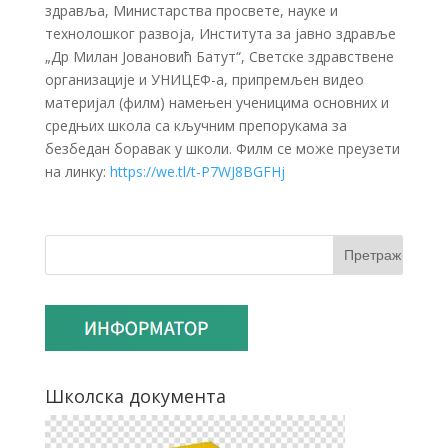
здравља, Министарства просвете, науке и
технолошког развоја, Института за јавно здравље
„Др Милан Јовановић Батут“, Светске здравствене
организације и УНИЦЕФ-а, припремљен видео
материјал (филм) намењен ученицима основних и
средњих школа са кључним препорукама за
безбедан боравак у школи. Филм се може преузети
на линку:
https://we.tl/t-P7WJ8BGFHj
Школска документа