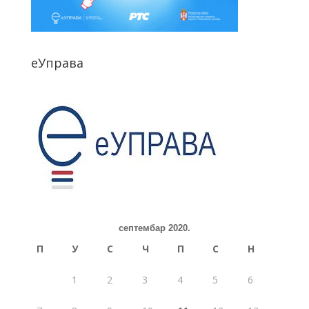
еУправа
септембар 2020.
П
У
С
Ч
П
С
Н
1
2
3
4
5
6