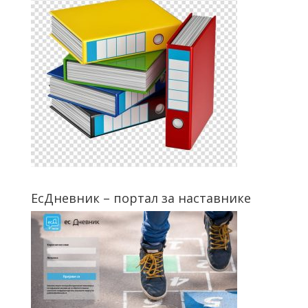
ЕсДневник – портал за наставнике