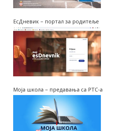
ЕсДневик – портал за родитеље
Моја школа – предавања са РТС-а