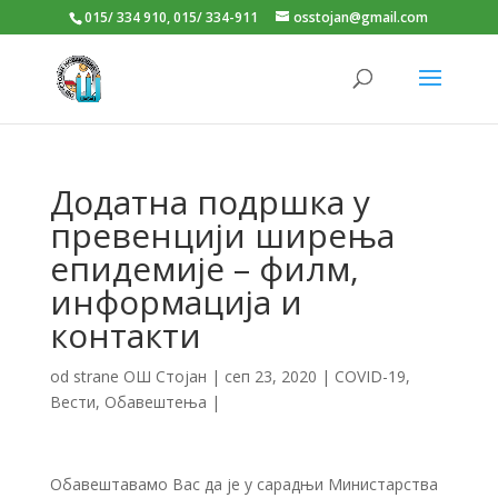
015/ 334 910, 015/ 334-911
osstojan@gmail.com
Додатна подршка у
превенцији ширења
епидемије – филм,
информација и
контакти
od strane
ОШ Стојан
|
сеп 23, 2020
|
COVID-19
,
Вести
,
Обавештења
|
Обавештавамо Вас да је у сарадњи Министарства